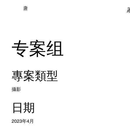
唐
专案组
專案類型
攝影
日期
2023年4月